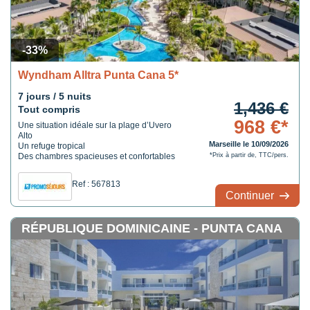
-33%
Wyndham Alltra Punta Cana 5*
7 jours / 5 nuits
1,436 €
Tout compris
968 €*
Une situation idéale sur la plage d’Uvero
Alto
Marseille le 10/09/2026
Un refuge tropical
Des chambres spacieuses et confortables
*Prix à partir de, TTC/pers.
Ref : 567813
Continuer
RÉPUBLIQUE DOMINICAINE - PUNTA CANA