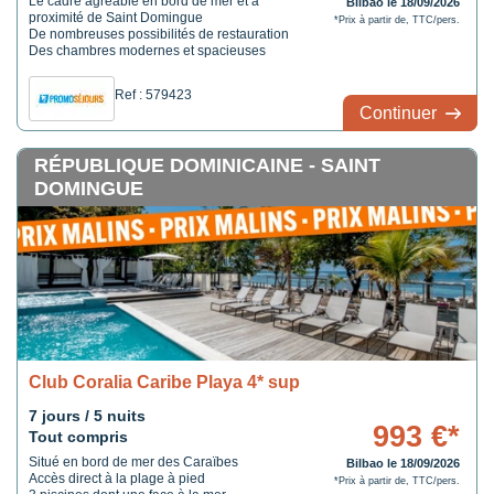
Le cadre agréable en bord de mer et à
Bilbao le 18/09/2026
proximité de Saint Domingue
*Prix à partir de, TTC/pers.
De nombreuses possibilités de restauration
Des chambres modernes et spacieuses
Ref : 579423
Continuer
RÉPUBLIQUE DOMINICAINE - SAINT
DOMINGUE
Club Coralia Caribe Playa 4* sup
7 jours / 5 nuits
993 €*
Tout compris
Situé en bord de mer des Caraïbes
Bilbao le 18/09/2026
Accès direct à la plage à pied
*Prix à partir de, TTC/pers.