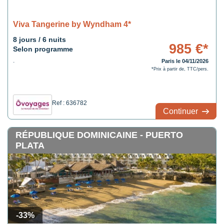
Viva Tangerine by Wyndham 4*
8 jours / 6 nuits
985 €*
Selon programme
.
Paris le 04/11/2026
*Prix à partir de, TTC/pers.
Ref : 636782
Continuer
RÉPUBLIQUE DOMINICAINE - PUERTO
PLATA
-33%