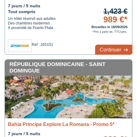
7 jours / 5 nuits
1,423 €
Tout compris
989 €*
Un hôtel réservé aux adultes
Des chambres modernes
Bruxelles le 18/09/2026
A proximité de Puerto Plata
*Prix à partir de, TTC/pers.
Ref : 265101
Continuer
RÉPUBLIQUE DOMINICAINE - SAINT
DOMINGUE
Bahia Principe Explore La Romana - Promo 5*
7 jours / 5 nuits