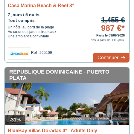
Casa Marina Beach & Reef 3*
7 jours / 5 nuits
1,455 €
Tout compris
987 €*
Un hôtel au bord de la plage
Au cœur des jardins tropicaux
Paris le 09/09/2026
Une ambiance conviviale
*Prix à partir de, TTC/pers.
Ref : 265109
Continuer
RÉPUBLIQUE DOMINICAINE - PUERTO
PLATA
-31%
BlueBay Villas Doradas 4* - Adults Only