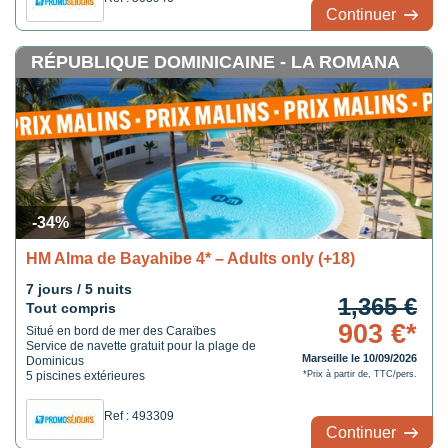
Continuer
RÉPUBLIQUE DOMINICAINE - LA ROMANA
-34%
HM Alma de Bayahibe 4* – Adults only (+18)
7 jours / 5 nuits
1,365 €
Tout compris
903 €*
Situé en bord de mer des Caraïbes
Service de navette gratuit pour la plage de
Marseille le 10/09/2026
Dominicus
5 piscines extérieures
*Prix à partir de, TTC/pers.
Ref : 493309
Continuer