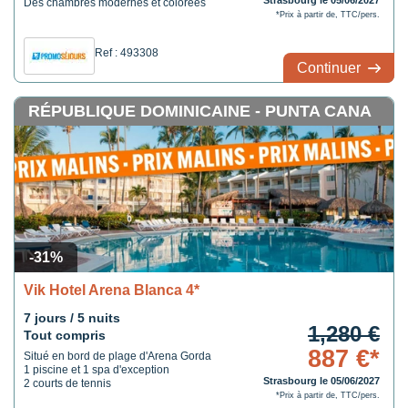
Strasbourg le 05/06/2027
Des chambres modernes et colorées
*Prix à partir de, TTC/pers.
Ref : 493308
Continuer
RÉPUBLIQUE DOMINICAINE - PUNTA CANA
-31%
Vik Hotel Arena Blanca 4*
7 jours / 5 nuits
1,280 €
Tout compris
887 €*
Situé en bord de plage d'Arena Gorda
1 piscine et 1 spa d'exception
Strasbourg le 05/06/2027
2 courts de tennis
*Prix à partir de, TTC/pers.