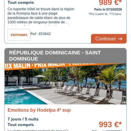
989 €*
Tout compris
Ce superbe hôtel se trouve dans la région
Paris le 07/10/2026
de la Romana face à une plage
*Prix à partir de, TTC/pers.
paradisiaque de sable blanc de plus de
1000 mètres de longueur bordée de
palmiers. Cette zone est réputée pour la
petite localité d'Altos de Chavón, une
Ref : 653842
réplique d'un village méditerranéen du XVIe
Continuer
siècle. L'hôtel Bahia Principe Explore La
Romana a été totalement rénové et se ...
RÉPUBLIQUE DOMINICAINE - SAINT
DOMINGUE
Emotions by Hodelpa 4* sup
7 jours / 5 nuits
993 €*
Tout compris