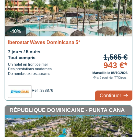
-40%
Iberostar Waves Dominicana 5*
7 jours / 5 nuits
1,565 €
Tout compris
943 €*
Un hôtel en front de mer
Des prestations modernes
Marseille le 08/10/2026
De nombreux restaurants
*Prix à partir de, TTC/pers.
Ref : 388876
Continuer
RÉPUBLIQUE DOMINICAINE - PUNTA CANA