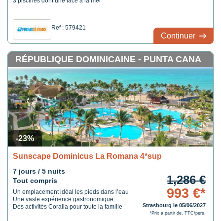
3 piscines dont une face à la mer
Ref : 579421
Continuer
RÉPUBLIQUE DOMINICAINE - PUNTA CANA
-23%
Sunscape Dominicus La Romana 4*sup
7 jours / 5 nuits
1,286 €
Tout compris
993 €*
Un emplacement idéal les pieds dans l’eau
Une vaste expérience gastronomique
Strasbourg le 05/06/2027
Des activités Coralia pour toute la famille
*Prix à partir de, TTC/pers.