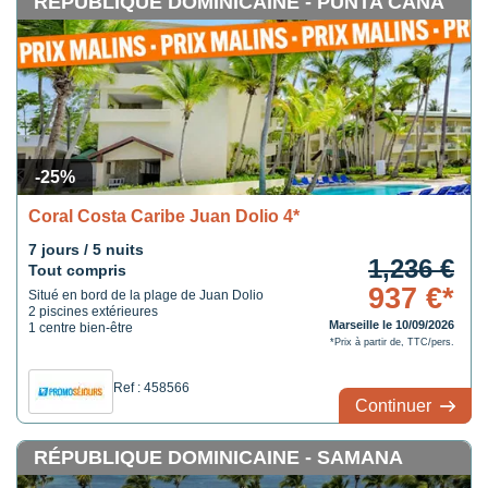
RÉPUBLIQUE DOMINICAINE - PUNTA CANA
-25%
Coral Costa Caribe Juan Dolio 4*
7 jours / 5 nuits
1,236 €
Tout compris
937 €*
Situé en bord de la plage de Juan Dolio
2 piscines extérieures
Marseille le 10/09/2026
1 centre bien-être
*Prix à partir de, TTC/pers.
Ref : 458566
Continuer
RÉPUBLIQUE DOMINICAINE - SAMANA