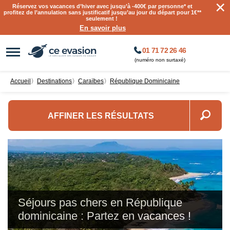
×
Réservez vos vacances d’hiver avec jusqu’à
-400€ par personne
* et
profitez de l’annulation sans justificatif jusqu’au jour du départ pour 1€**
seulement !
En savoir plus
01 71 72 26 46
(numéro non surtaxé)
Accueil
〉
destinations
〉
Caraïbes
〉
République Dominicaine
AFFINER LES RÉSULTATS
Séjours pas chers en République
dominicaine : Partez en vacances !