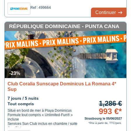
Ref : 499664
Continuer
RÉPUBLIQUE DOMINICAINE - PUNTA CANA
-23%
Club Coralia Sunscape Dominicus La Romana 4*
Sup
7 jours / 5 nuits
1,286 €
Tout compris
993 €*
Situé en bord de mer à Playa Dominicus
Formule tout compris « Unlimited-Fun® »
Strasbourg le 05/06/2027
incluse
Services Sun Club inclus en chambre / suite
*Prix à partir de, TTC/pers.
Sun Club