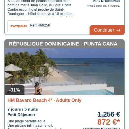
Situé au coeur de jardins tropicaux et en
Paris le 16/09/2026
bord de mer à Juan Dolio, le Coral Costa
*Prix à partir de, TTC/pers.
Caribe est un hôtel proche de Saint-
Domingue. L'hôtel se trouve à 10 minutes
de la ville de San Pedro de Macorís , à 30
minutes de l'aéroport Las Américas , à 50
Ref : 460258
minutes de l'aéroport de La Romana et à 90
Continuer
minutes de l'aéroport de Punta Cana .
HOTEL EN ...
RÉPUBLIQUE DOMINICAINE - PUNTA CANA
-31%
HM Bavaro Beach 4* - Adults Only
7 jours / 5 nuits
1,256 €
Petit Déjeuner
872 €*
Une plage paradisiaque
Une piscine infinity sur le toit.