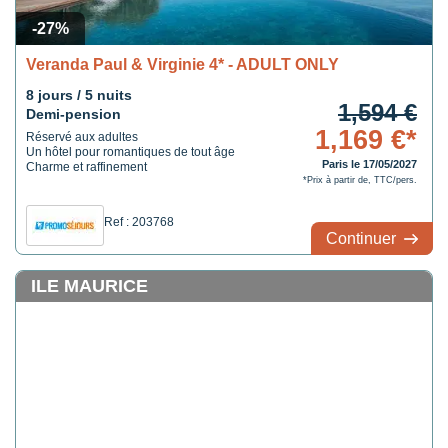
-27%
Veranda Paul & Virginie 4* - ADULT ONLY
8 jours / 5 nuits
1,594 €
Demi-pension
1,169 €*
Réservé aux adultes
Un hôtel pour romantiques de tout âge
Paris le 17/05/2027
Charme et raffinement
*Prix à partir de, TTC/pers.
Ref : 203768
Continuer
ILE MAURICE