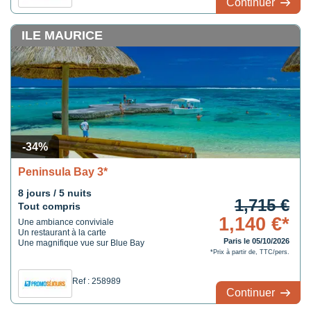
Continuer
ILE MAURICE
-34%
Peninsula Bay 3*
8 jours / 5 nuits
1,715 €
Tout compris
1,140 €*
Une ambiance conviviale
Un restaurant à la carte
Paris le 05/10/2026
Une magnifique vue sur Blue Bay
*Prix à partir de, TTC/pers.
Ref : 258989
Continuer