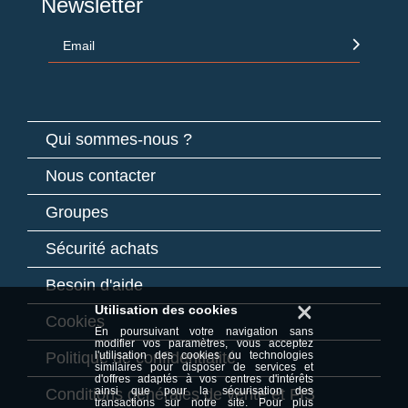
Newsletter
Email
Qui sommes-nous ?
Nous contacter
Groupes
Sécurité achats
Besoin d'aide
×
Utilisation des cookies
Cookies
En poursuivant votre navigation sans
modifier vos paramètres, vous acceptez
Politique de confidentialité
l'utilisation des cookies ou technologies
similaires pour disposer de services et
d'offres adaptés à vos centres d'intérêts
ainsi que pour la sécurisation des
Conditions générales de vente et FIS
transactions sur notre site. Pour plus