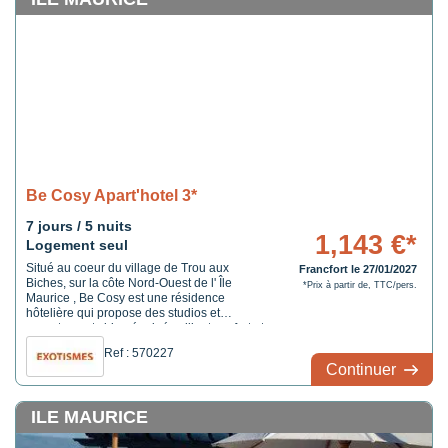
Be Cosy Apart'hotel 3*
7 jours / 5 nuits
1,143 €*
Logement seul
Situé au coeur du village de Trou aux
Francfort le 27/01/2027
Biches, sur la côte Nord-Ouest de l' Île
*Prix à partir de, TTC/pers.
Maurice , Be Cosy est une résidence
hôtelière qui propose des studios et
appartements bien équipés alliant confort et
service hôtelier quotidien. La résidence se
Ref : 570227
trouve à une cinquantaine de mètres
Continuer
environ d'une longue plage de sable
blancbaignée par les eaux ...
ILE MAURICE