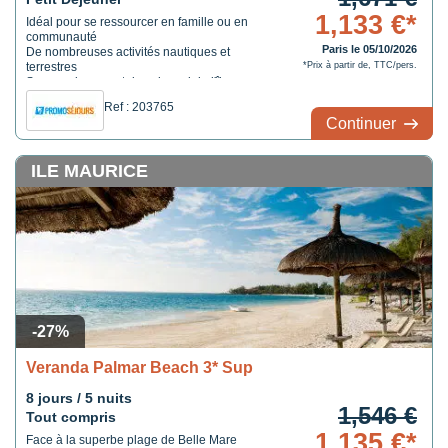
1,133 €*
Idéal pour se ressourcer en famille ou en
communauté
Paris le 05/10/2026
De nombreuses activités nautiques et
terrestres
*Prix à partir de, TTC/pers.
Son emplacement dans le sud de l'île
Ref : 203765
Continuer
ILE MAURICE
-27%
Veranda Palmar Beach 3* Sup
8 jours / 5 nuits
1,546 €
Tout compris
1,135 €*
Face à la superbe plage de Belle Mare