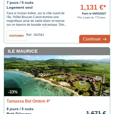
7 jours / 5 nuits
1,131 €*
Logement seul
Face à l'océan Indien, sur la côte ouest de
Paris le 04/03/2027
l'île, l'hôtel Boucan Canot domine une
*Prix à partir de, TTC/pers.
magnifique anse de sable blanc et repose
sur un éperon de basalte volcanique. Dès
l'arrivée, vous apercevez déjà en
perspective la piscine, puis la plage... Une
Ref : 262561
belle entrée en matière qui se poursuit dans
Continuer
les chambres mais aussi au restaurant, l'un
des plus ...
ILE MAURICE
-33%
Tamassa Bel Ombre 4*
8 jours / 5 nuits
1,671 €
Petit Déjeuner