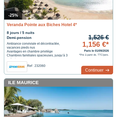
-25%
Veranda Pointe aux Biches Hotel 4*
8 jours / 5 nuits
1,526 €
Demi-pension
1,156 €*
Ambiance conviviale et décontractée,
vacances pieds nus
Paris le 01/09/2026
Avantages en chambre privilège
Chambres familiales spacieuses, jusqu’à 3
*Prix à partir de, TTC/pers.
enfants
Ref : 232060
Continuer
ILE MAURICE