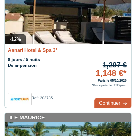
-12%
Aanari Hotel & Spa 3*
8 jours / 5 nuits
1,297 €
Demi-pension
1,148 €*
Paris le 05/10/2026
*Prix à partir de, TTC/pers.
Ref : 203735
Continuer
ILE MAURICE