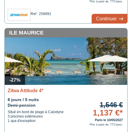
*Prix à partir de, TTC/pers.
Ref : 258991
Continuer
ILE MAURICE
-27%
Zilwa Attitude 4*
8 jours / 5 nuits
1,546 €
Demi-pension
1,137 €*
Situé en bord de plage à Calodyne
3 piscines extérieures
Paris le 10/05/2027
1 spa d'exception
*Prix à partir de, TTC/pers.