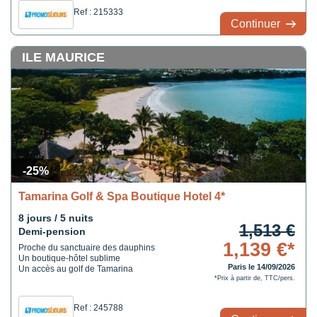
Ref : 215333
Continuer
ILE MAURICE
-25%
Tamarina Golf & Spa Boutique Hotel 4*
8 jours / 5 nuits
1,513 €
Demi-pension
1,139 €*
Proche du sanctuaire des dauphins
Un boutique-hôtel sublime
Paris le 14/09/2026
Un accès au golf de Tamarina
*Prix à partir de, TTC/pers.
Ref : 245788