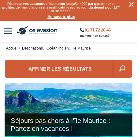
×
Réservez vos vacances d’hiver avec jusqu’à
-400€ par personne
* et
profitez de l’annulation sans justificatif jusqu’au jour du départ pour 1€**
seulement !
En savoir plus
01 71 72 26 46
(numéro non surtaxé)
Accueil
〉
destinations
〉
Océan indien
〉
Ile Maurice
AFFINER LES RÉSULTATS
Séjours pas chers à l'île Maurice :
Partez en vacances !