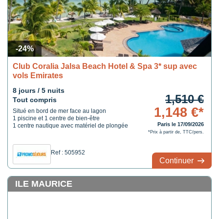
-24%
Club Coralia Jalsa Beach Hotel & Spa 3* sup avec
vols Emirates
8 jours / 5 nuits
1,510 €
Tout compris
1,148 €*
Situé en bord de mer face au lagon
1 piscine et 1 centre de bien-être
Paris le 17/09/2026
1 centre nautique avec matériel de plongée
*Prix à partir de, TTC/pers.
Ref : 505952
Continuer
ILE MAURICE