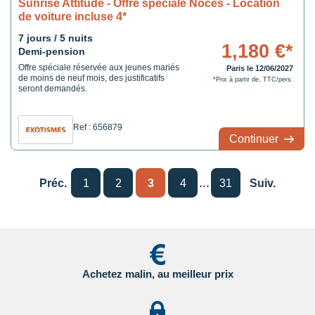
Sunrise Attitude - Offre spéciale Noces - Location
de voiture incluse 4*
7 jours / 5 nuits
1,180 €*
Demi-pension
Offre spéciale réservée aux jeunes mariés
Paris le 12/06/2027
de moins de neuf mois, des justificatifs
*Prix à partir de, TTC/pers.
seront demandés.
Ref : 656879
Continuer
...
Préc.
1
2
3
4
31
Suiv.
Achetez malin, au meilleur prix