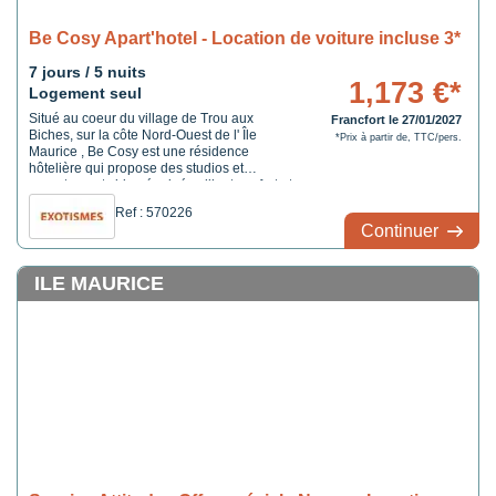
Be Cosy Apart'hotel - Location de voiture incluse 3*
7 jours / 5 nuits
1,173 €*
Logement seul
Situé au coeur du village de Trou aux
Francfort le 27/01/2027
Biches, sur la côte Nord-Ouest de l' Île
*Prix à partir de, TTC/pers.
Maurice , Be Cosy est une résidence
hôtelière qui propose des studios et
appartements bien équipés alliant confort et
service hôtelier quotidien. La résidence se
Ref : 570226
trouve à une cinquantaine de mètres
Continuer
environ d'une longue plage de sable
blancbaignée par les eaux ...
ILE MAURICE