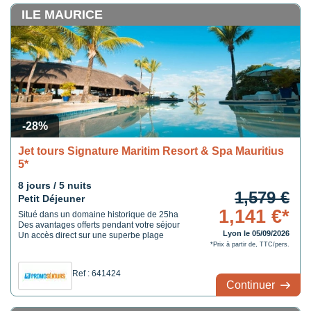
ILE MAURICE
-28%
Jet tours Signature Maritim Resort & Spa Mauritius
5*
8 jours / 5 nuits
1,579 €
Petit Déjeuner
1,141 €*
Situé dans un domaine historique de 25ha
Des avantages offerts pendant votre séjour
Lyon le 05/09/2026
Un accès direct sur une superbe plage
*Prix à partir de, TTC/pers.
Ref : 641424
Continuer