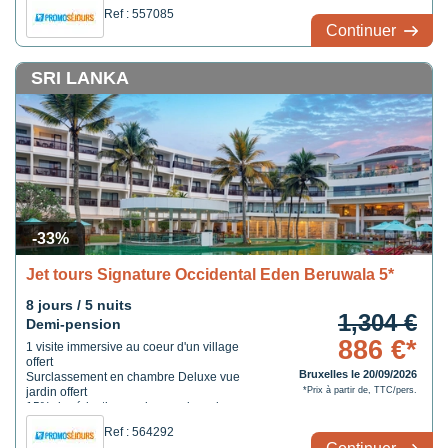
moderne
Ref : 557085
Continuer
SRI LANKA
-33%
Jet tours Signature Occidental Eden Beruwala 5*
8 jours / 5 nuits
1,304 €
Demi-pension
886 €*
1 visite immersive au coeur d'un village
offert
Bruxelles le 20/09/2026
Surclassement en chambre Deluxe vue
jardin offert
*Prix à partir de, TTC/pers.
15% de réduction sur les services de spa
1 dîner romantique offert dès 7 nuits
Ref : 564292