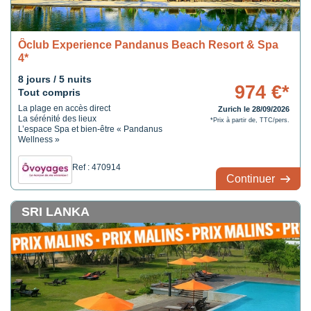
Ôclub Experience Pandanus Beach Resort & Spa
4*
8 jours / 5 nuits
974 €*
Tout compris
La plage en accès direct
Zurich le 28/09/2026
La sérénité des lieux
*Prix à partir de, TTC/pers.
L’espace Spa et bien-être « Pandanus
Wellness »
Ref : 470914
Continuer
SRI LANKA