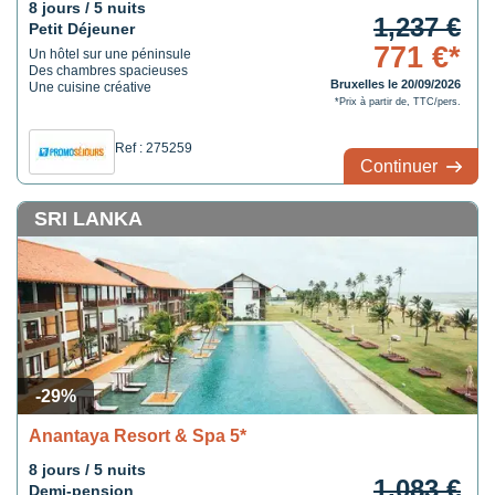
8 jours / 5 nuits
1,237 €
Petit Déjeuner
771 €*
Un hôtel sur une péninsule
Des chambres spacieuses
Bruxelles le 20/09/2026
Une cuisine créative
*Prix à partir de, TTC/pers.
Ref : 275259
Continuer
SRI LANKA
-29%
Anantaya Resort & Spa 5*
8 jours / 5 nuits
1,083 €
Demi-pension