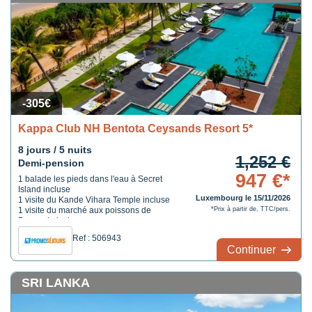
-305€
Kappa Club NH Bentota Ceysands Resort 5*
8 jours / 5 nuits
1,252 €
Demi-pension
947 €*
1 balade les pieds dans l'eau à Secret
Island incluse
Luxembourg le 15/11/2026
1 visite du Kande Vihara Temple incluse
1 visite du marché aux poissons de
*Prix à partir de, TTC/pers.
Beruwala incluse
1 repas chez l'habitant inclus
Ref : 506943
Continuer
SRI LANKA