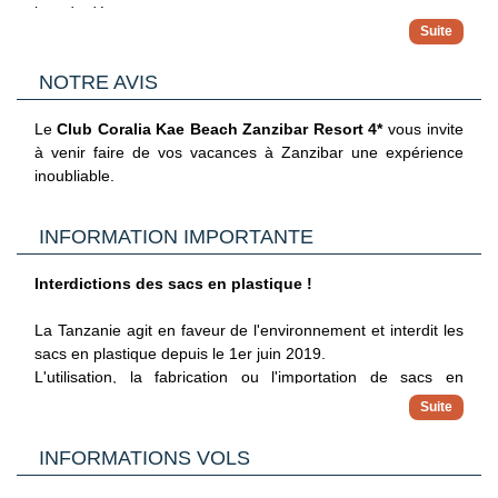
Plongée avec tuba
jour du départ.
Cours de cuisine
Pêche en haute mer
Le Plus Coralia :
Accès à la formule All Inclusive dès l’heure
Cours de swahili
de votre arrivée à l’hôtel jusqu’au l’heure de votre depart de
Safari dauphins
NOTRE AVIS
l’hotel
Visite d’une école
Plongée sous-marine
Le
Club Coralia Kae Beach Zanzibar Resort 4*
vous invite
Blue Safari
à venir faire de vos vacances à Zanzibar une expérience
inoubliable.
Visite de Stone Town
Le Spa est conçu sur mesure pour vous offrir une
INFORMATION IMPORTANTE
expérience exceptionnelle et unique. Il existe pour créer
l’harmonie et l’équilibre grâce à une approche holistique du
Interdictions des sacs en plastique !
rythme naturel de votre corps. 2 salles sont à votre
disposition pour des massages ou des soins.
La Tanzanie agit en faveur de l'environnement et interdit les
sacs en plastique depuis le 1er juin 2019.
L'utilisation, la fabrication ou l'importation de sacs en
plastique, y compris les sacs à ordures et les sacs à
provisions, est désormais illégale et les contrevenants
peuvent être condamnés à de très lourdes amendes.
INFORMATIONS VOLS
Les personnes condamnées y compris les touristes,