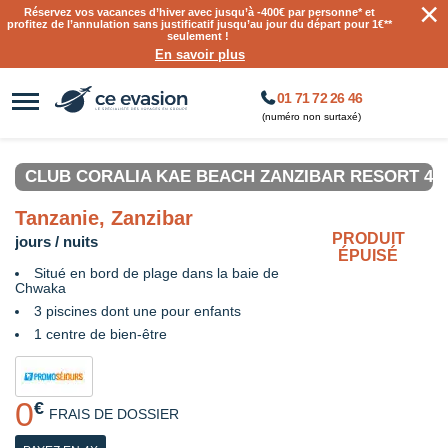
×
Réservez vos vacances d’hiver avec jusqu’à
-400€ par personne
* et
profitez de l’annulation sans justificatif jusqu’au jour du départ pour 1€**
seulement !
En savoir plus
01 71 72 26 46
(numéro non surtaxé)
CLUB CORALIA KAE BEACH ZANZIBAR RESORT 4*
Tanzanie, Zanzibar
PRODUIT
jours / nuits
ÉPUISÉ
Situé en bord de plage dans la baie de
Chwaka
3 piscines dont une pour enfants
1 centre de bien-être
0
€
FRAIS DE DOSSIER