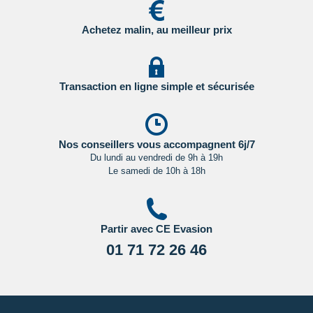
Pour les passagers binationaux ou de nationalité étrangère
:
il est préférable de vous rapprocher du consulat ou de
Achetez malin, au meilleur prix
l’ambassade du pays de destination et de transit.
Important
:
Les formalités administratives et sanitaires étant
susceptibles de changer entre votre réservation et votre
Transaction en ligne simple et sécurisée
départ, nous vous recommandons vivement de consulter
régulièrement le site du ministère des affaires étrangères en
Cliquant ici.
Nos conseillers vous accompagnent 6j/7
Du lundi au vendredi de 9h à 19h
Le samedi de 10h à 18h
Partir avec CE Evasion
01 71 72 26 46