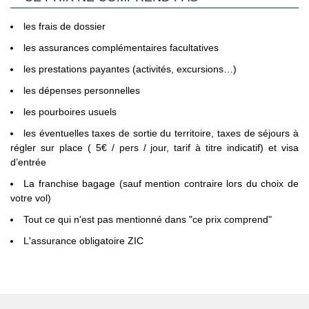
C’est pourquoi il est impératif de privilégier un passeport
valide à une Carte Nationale d'Identité expirée, même dans
les frais de dossier
le cas où cette dernière est considérée par les autorités
les assurances complémentaires facultatives
françaises comme toujours en cours de validité.
les prestations payantes (activités, excursions…)
Voyageurs mineurs voyageant seul
: les formalités à
respecter se trouvent sur le site du Service Public en
les dépenses personnelles
Cliquant ici.
les pourboires usuels
Transit par la Grande Bretagne, les Etat-Unis et le Canada
:
les éventuelles taxes de sortie du territoire, taxes de séjours à
des formalités spécifiques s'appliquent.
Nous vous invitons à
régler sur place ( 5€ / pers / jour, tarif à titre indicatif) et visa
consulter les sites ci-dessous pour plus d’information :
d’entrée
- Grande Bretagne : sur le site du gouvernement britannique
La franchise bagage (sauf mention contraire lors du choix de
en
votre vol)
Cliquant ici.
Tout ce qui n'est pas mentionné dans "ce prix comprend"
- Etats Unis : sur le site du Service Public en
L'assurance obligatoire ZIC
Cliquant ici.
- Canada : sur le site du gouvernement canadien en
Cliquant ici.