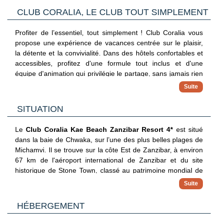
CLUB CORALIA, LE CLUB TOUT SIMPLEMENT
Profiter de l’essentiel, tout simplement ! Club Coralia vous
propose une expérience de vacances centrée sur le plaisir,
la détente et la convivialité. Dans des hôtels confortables et
accessibles, profitez d'une formule tout inclus et d'une
équipe d'animation qui privilégie le partage, sans jamais rien
imposer. Avec ce concept, vous vivez vos vacances à votre
propre rythme.
✓ Hébergements 3, 4 et 5 étoiles
SITUATION
Séjournez dans des adresses sélectionnées pour leur
confort, leur situation et leur bon rapport qualité/prix
Le
Club Coralia Kae Beach Zanzibar Resort 4*
est situé
✓ Formule tout inclus
dans la baie de Chwaka, sur l’une des plus belles plages de
Maîtrisez votre budget avec une offre complète incluant vols,
Michamvi. Il se trouve sur la côte Est de Zanzibar, à environ
hôtel, restauration, boissons et animation pour un séjour
67 km de l'aéroport international de Zanzibar et du site
sans surprise
historique de Stone Town, classé au patrimoine mondial de
✓ Équipe Coralia 100% francophone
l'UNESCO.
Vivez l’esprit club avec une équipe Coralia qui rythme vos
journées : sport, jeux, apéritifs et soirées pour une ambiance
HÉBERGEMENT
conviviale