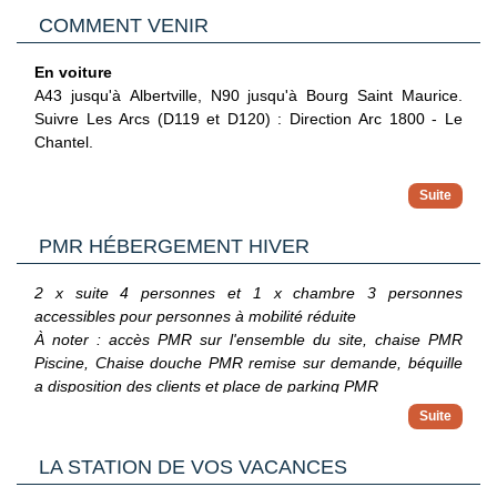
COMMENT VENIR
En voiture
A43 jusqu'à Albertville, N90 jusqu'à Bourg Saint Maurice.
Suivre Les Arcs (D119 et D120) : Direction Arc 1800 - Le
Chantel.
En train
Gare de Bourg Saint Maurice. Liaison taxi ou VTC
(réservation conseillée).
PMR HÉBERGEMENT HIVER
Depuis Arc 1600 les navettes inter stations gratuites vous
2 x suite 4 personnes et 1 x chambre 3 personnes
permettront de vous déplacer sur les différents sites des
accessibles pour personnes à mobilité réduite
Arcs.
À noter : accès PMR sur l'ensemble du site, chaise PMR
Arrêt Gare routière Le Charvet puis accès par le Dahu
Piscine, Chaise douche PMR remise sur demande, béquille
(jusqu'à 20h) ou navette "Le Chantel".
a disposition des clients et place de parking PMR
Informations et horaires sur le site de l'office du tourisme :
https://www.lesarcs.com/se-deplacer/navettes/bourg-saint-
maurice.html
LA STATION DE VOS VACANCES
En avion