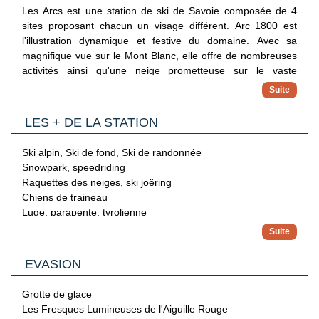
Les Arcs est une station de ski de Savoie composée de 4
Aéroports de Chambéry, Grenoble, Lyon et Genève.
sites proposant chacun un visage différent. Arc 1800 est
l'illustration dynamique et festive du domaine. Avec sa
magnifique vue sur le Mont Blanc, elle offre de nombreuses
activités ainsi qu'une neige prometteuse sur le vaste
domaine de Paradiski. La station de ski des Arcs offre un
ensoleillement optimal, c'est aussi une destination idéale
pour les amateurs d'après-ski animé. Ses 4 villages
LES + DE LA STATION
(Charvet, Chantel, Villards et Charmettoger) sont implantés
en lisière de forêt à quelques pas des 425 km de pistes qui
Ski alpin, Ski de fond, Ski de randonnée
s'offrent à vous.
Snowpark, speedriding
Raquettes des neiges, ski joëring
Chiens de traineau
Luge, parapente, tyrolienne
Après-ski
EVASION
Grotte de glace
Les Fresques Lumineuses de l'Aiguille Rouge