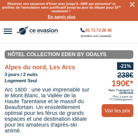
×
Réservez vos vacances d’hiver avec jusqu’à
-400€ par personne
* et
profitez de l’annulation sans justificatif jusqu’au jour du départ pour 1€**
seulement !
En savoir plus
01 71 72 26 46
(numéro non surtaxé)
HÔTEL COLLECTION EDEN BY ODALYS
-21%
Alpes du nord, Les Arcs
238€
3 jours / 2 nuits
Logement Seul
190€*
Arc 1800 : une vue imprenable sur
Sans Transport le
26/08/2026
le Mont Blanc, la Vallée de la
*Prix à partir de,
TTC/hébergement.
Haute Tarentaise et le massif du
Beaufortain. Un ensoleillement
Voir les prix
optimal pour les férus de grands
espaces et une destination idéale
pour les amateurs d'après-ski
animé.