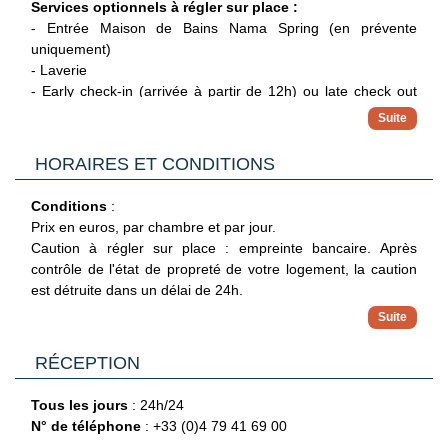
Services optionnels à régler sur place :
- Entrée Maison de Bains Nama Spring (en prévente
uniquement)
- Laverie
- Early check-in (arrivée à partir de 12h) ou late check out
(jusqu'à 16h le jour du départ) *
- Service petit déjeuner sur demande
- Parking couvert (seconde place sur demande et selon
HORAIRES ET CONDITIONS
disponibilités)
- Animaux admis **
Conditions
:
Prix en euros, par chambre et par jour.
*
Selon disponibilités. Demande préalable auprès de la
Caution à régler sur place : empreinte bancaire. Après
réception. Tarifs affichés en réception
contrôle de l'état de propreté de votre logement, la caution
**
Un seul animal par logement. Avec carnet de vaccinations
est détruite dans un délai de 24h.
à jour et tatouage. Les chiens doivent être tenus en laisse
dans l'enceinte de la résidence
Horaires d'arrivée et de départ
:
Arrivée à partir de 16h.
RÉCEPTION
Départ avant 12h.
Tous les jours
: 24h/24
N° de téléphone
: +33 (0)4 79 41 69 00