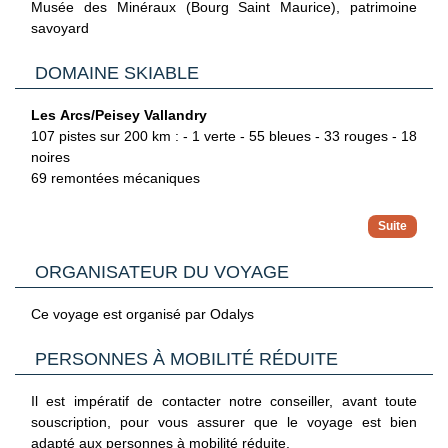
Musée des Minéraux (Bourg Saint Maurice), patrimoine
savoyard
DOMAINE SKIABLE
Les Arcs/Peisey Vallandry
107 pistes sur 200 km : - 1 verte - 55 bleues - 33 rouges - 18
noires
69 remontées mécaniques
Paradiski (Les Arcs/La Plagne/Peisey Vallandry)
:
261 pistes sur 425 km : - 18 vertes - 129 bleues - 77 rouges
- 34 noires
ORGANISATEUR DU VOYAGE
168 remontées mécaniques et 153 km de pistes de ski de
fond
Ce voyage est organisé par Odalys
PERSONNES À MOBILITÉ RÉDUITE
Il est impératif de contacter notre conseiller, avant toute
souscription, pour vous assurer que le voyage est bien
adapté aux personnes à mobilité réduite.