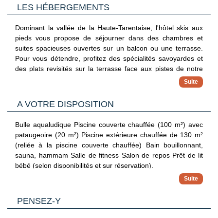
Balcon ou terrasse
LES HÉBERGEMENTS
À noter
:
- 4 des chambres de l'établissement sont équipées avec 2
Dominant la vallée de la Haute-Tarentaise, l'hôtel skis aux
lits superposés
pieds vous propose de séjourner dans des chambres et
suites spacieuses ouvertes sur un balcon ou une terrasse.
Pour vous détendre, profitez des spécialités savoyardes et
des plats revisités sur la terrasse face aux pistes de notre
restaurant « bistronomique », de la piscine couverte
chauffée ou du spa Nama Springs (avec participation) !
A VOTRE DISPOSITION
Bulle aqualudique Piscine couverte chauffée (100 m²) avec
pataugeoire (20 m²) Piscine extérieure chauffée de 130 m²
(reliée à la piscine couverte chauffée) Bain bouillonnant,
sauna, hammam Salle de fitness Salon de repos Prêt de lit
bébé (selon disponibilités et sur réservation).
PENSEZ-Y