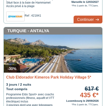
Marseille le 12/03/2027
Situé face à la baie de Hammamet
Accès privé à la plage
*Prix à partir de, TTC/pers.
Ref : 421841
Continuer
TURQUIE - ANTALYA
-30%
Club Eldorador Kimeros Park Holiday Village 5*
3 jours / 2 nuits
617 €
Tout compris
435 €*
Programme Eldo Sport+ avec coachs
professionnels (fitness, aquafit et VTT
Luxembourg le 29/09/2026
électrique) inclus
3 piscines dont une avec toboggans
*Prix à partir de, TTC/pers.