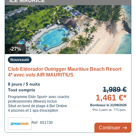
ILE MAURICE
-27%
Nouveauté
Club Eldorador Outrigger Mauritius Beach Resort
4* avec vols AIR MAURITIUS
8 jours / 5 nuits
1,989 €
Tout compris
1,461 €*
Programme Eldo Sport+ avec coachs
professionnels (fitness) inclus
Bordeaux le 21/09/2026
Situé en bord de plage à Bel Ombre
4 piscines et 1 spa d'exception
*Prix à partir de, TTC/pers.
Ref : 651730
Continuer