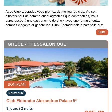
Avec Club Eldorador, vous profitez du meilleur du club. Au sein
d’hôtels haut de gamme aussi agréables que confortables, vous
aurez accès à une gastronomie de choix avec une formule tout
compris élégante et généreuse. Club Eldorador fait la part belle aux
familles avec des animations pour petits et grands, et 4 tranches
d’âge au club enfant pour que chacun y trouve son compte. Le sport
y est omniprésent et vous pourrez même expérimenter de nouvelles
disciplines, ou profiter d’un coach en petit groupe avec les
GRÈCE - THESSALONIQUE
thématiques Eldo Sport+. L’ambiance zen ou animée est orchestrée
chaque jour par l’Eldo Team. Enfin, partez à la découverte de la
culture locale avec des balades thématiques organisées par le club.
BON PLAN
Nouveauté
Club Eldorador Alexandros Palace 5*
3 jours / 2 nuits