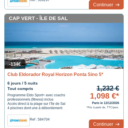
Ref : 509297
Continuer
CAP VERT - ÎLE DE SAL
-134€
Club Eldorador Royal Horizon Ponta Sino 5*
6 jours / 5 nuits
1,232 €
Tout compris
1,098 €*
Programme Eldo Sport+ avec coachs
professionnels (fitness) inclus
Paris le 12/12/2026
Accès direct à la plage sur l’île de Sal
4 piscines dont une à débordement
*Prix à partir de, TTC/pers.
Ref : 584704
Continuer