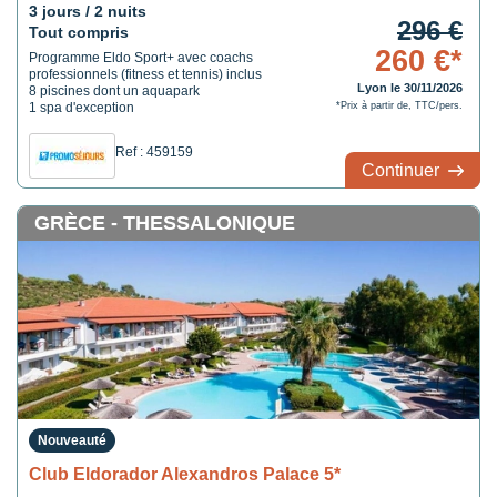
3 jours / 2 nuits
296 €
Tout compris
260 €*
Programme Eldo Sport+ avec coachs
professionnels (fitness et tennis) inclus
Lyon le 30/11/2026
8 piscines dont un aquapark
1 spa d'exception
*Prix à partir de, TTC/pers.
Ref : 459159
Continuer
GRÈCE - THESSALONIQUE
Nouveauté
Club Eldorador Alexandros Palace 5*