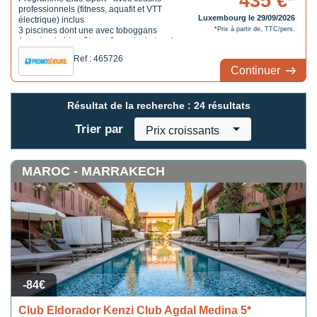
435 €*
professionnels (fitness, aquafit et VTT
Luxembourg le 29/09/2026
électrique) inclus
3 piscines dont une avec toboggans
*Prix à partir de, TTC/pers.
1 centre de bien-être et 3 courts de tennis
Ref : 465726
Continuer
Résultat de la recherche :
24 résultats
Trier par
Prix croissants
MAROC - MARRAKECH
-84€
Club Eldorador Kenzi Club Agdal Medina 5*