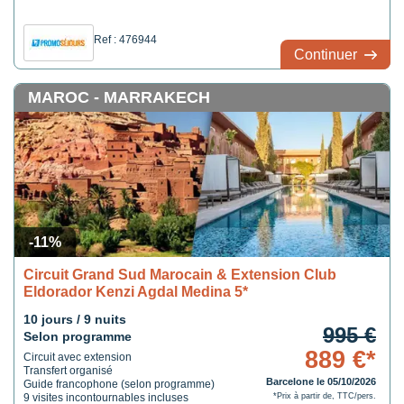
Ref : 476944
Continuer
MAROC - MARRAKECH
-11%
Circuit Grand Sud Marocain & Extension Club
Eldorador Kenzi Agdal Medina 5*
10 jours / 9 nuits
995 €
Selon programme
889 €*
Circuit avec extension
Transfert organisé
Barcelone le 05/10/2026
Guide francophone (selon programme)
9 visites incontournables incluses
*Prix à partir de, TTC/pers.