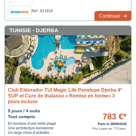
10 piscines et 1 court de padel
Ref : 621916
Continuer
TUNISIE - DJERBA
Club Eldorador TUI Magic Life Penelope Djerba 4*
SUP et Cure de thalasso « Remise en forme» 3
jours incluse
5 jours / 4 nuits
783 €*
Tout compris
En bordure d’une belle plage
Paris le 28/09/2026
Une architecture tunisienne
*Prix à partir de, TTC/pers.
Un large choix d’activités