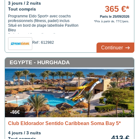
3 jours / 2 nuits
365 €*
Tout compris
Programme Eldo Sport+ avec coachs
Paris le 25/09/2026
professionnels (fitness, padel) inclus
*Prix à partir de, TTC/pers.
Situé en bord de plage labellisée Pavillon
Bleu
3 piscines et 1 spa d'exception
Ref : 612982
Continuer
EGYPTE - HURGHADA
-46€
Club Eldorador Sentido Caribbean Soma Bay 5*
4 jours / 3 nuits
413 €
Tout compris