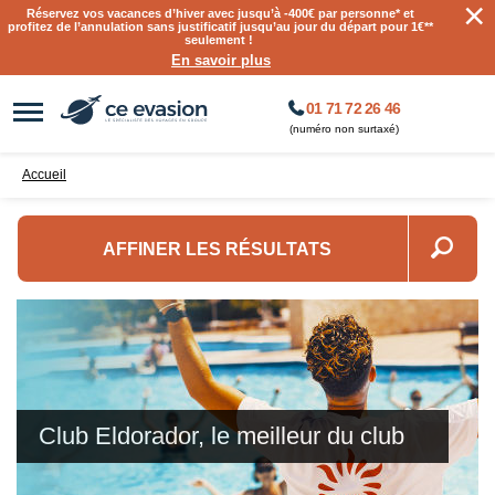
×
Réservez vos vacances d’hiver avec jusqu’à
-400€ par personne
* et
profitez de l’annulation sans justificatif jusqu’au jour du départ pour 1€**
seulement !
En savoir plus
01 71 72 26 46
(numéro non surtaxé)
Accueil
AFFINER LES RÉSULTATS
Club Eldorador, le meilleur du club