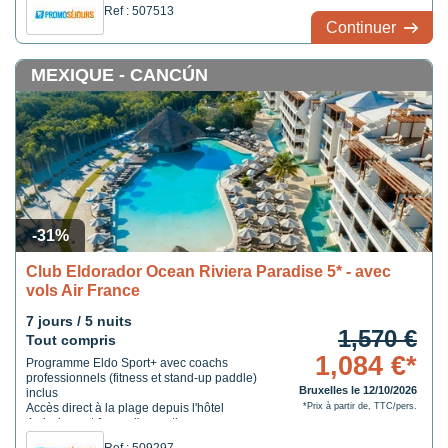
Ref : 507513
Continuer
MEXIQUE - CANCÚN
-31%
Club Eldorador Ocean Riviera Paradise 5* - avec
vols Air France
7 jours / 5 nuits
1,570 €
Tout compris
1,084 €*
Programme Eldo Sport+ avec coachs
professionnels (fitness et stand-up paddle)
Bruxelles le 12/10/2026
inclus
Accès direct à la plage depuis l'hôtel
*Prix à partir de, TTC/pers.
4 piscines et 1 spa d'exception