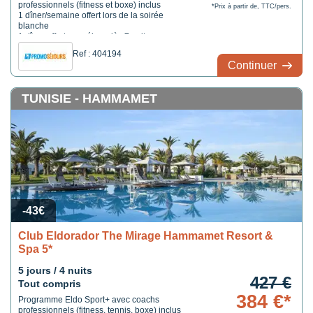
professionnels (fitness et boxe) inclus
*Prix à partir de, TTC/pers.
1 dîner/semaine offert lors de la soirée
blanche
1 dîner offert par séjour dès 7 nuits
Ref : 404194
Continuer
TUNISIE - HAMMAMET
-43€
Club Eldorador The Mirage Hammamet Resort &
Spa 5*
5 jours / 4 nuits
427 €
Tout compris
384 €*
Programme Eldo Sport+ avec coachs
professionnels (fitness, tennis, boxe) inclus