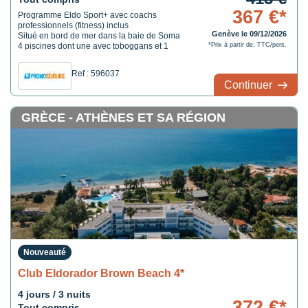
367 €*
Programme Eldo Sport+ avec coachs
professionnels (fitness) inclus
Genève le 09/12/2026
Situé en bord de mer dans la baie de Soma
4 piscines dont une avec toboggans et 1
*Prix à partir de, TTC/pers.
spa
Ref : 596037
Continuer
GRÈCE - ATHÈNES ET SA RÉGION
Nouveauté
Club Eldorador Brown Beach 4*
4 jours / 3 nuits
372 €*
Tout compris