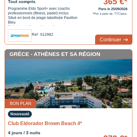
365 €*
Tout compris
Programme Eldo Sport+ avec coachs
Paris le 25/09/2026
professionnels (fitness, padel) inclus
*Prix à partir de, TTC/pers.
Situé en bord de plage labellisée Pavillon
Bleu
3 piscines et 1 spa d'exception
Ref : 612982
Continuer
GRÈCE - ATHÈNES ET SA RÉGION
BON PLAN
Nouveauté
Club Eldorador Brown Beach 4*
4 jours / 3 nuits