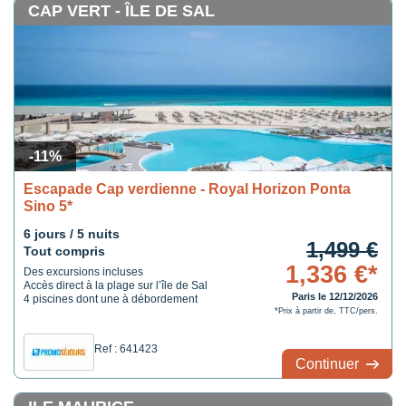
CAP VERT - ÎLE DE SAL
-11%
Escapade Cap verdienne - Royal Horizon Ponta
Sino 5*
6 jours / 5 nuits
1,499 €
Tout compris
1,336 €*
Des excursions incluses
Accès direct à la plage sur l’île de Sal
Paris le 12/12/2026
4 piscines dont une à débordement
*Prix à partir de, TTC/pers.
Ref : 641423
Continuer