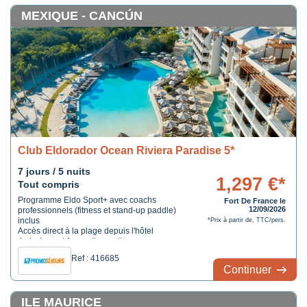
MEXIQUE - CANCÚN
Club Eldorador Ocean Riviera Paradise 5*
7 jours / 5 nuits
1,297 €*
Tout compris
Programme Eldo Sport+ avec coachs
Fort De France le
12/09/2026
professionnels (fitness et stand-up paddle)
inclus
*Prix à partir de, TTC/pers.
Accès direct à la plage depuis l'hôtel
4 piscines et 1 spa d'exception
Ref : 416685
Continuer
ILE MAURICE