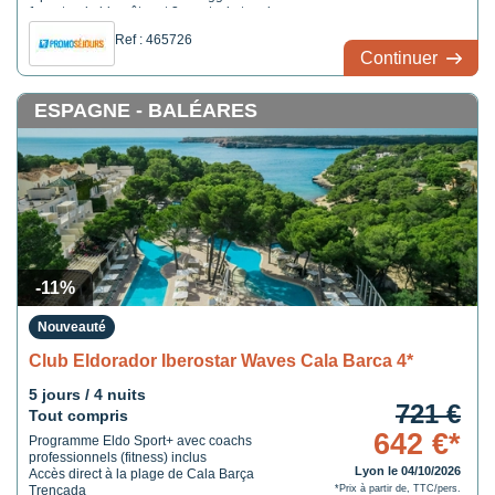
1 centre de bien-être et 3 courts de tennis
Ref : 465726
Continuer
ESPAGNE - BALÉARES
-11%
Nouveauté
Club Eldorador Iberostar Waves Cala Barca 4*
5 jours / 4 nuits
721 €
Tout compris
642 €*
Programme Eldo Sport+ avec coachs
professionnels (fitness) inclus
Lyon le 04/10/2026
Accès direct à la plage de Cala Barça
Trencada
*Prix à partir de, TTC/pers.