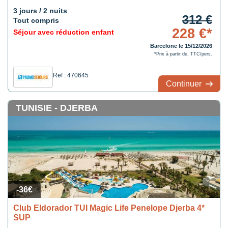
3 jours / 2 nuits
312 €
Tout compris
228 €*
Séjour avec réduction enfant
Barcelone le 15/12/2026
*Prix à partir de, TTC/pers.
Ref : 470645
Continuer
TUNISIE - DJERBA
-36€
Club Eldorador TUI Magic Life Penelope Djerba 4*
SUP