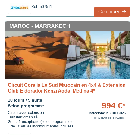
Ref : 507511
Continuer
MAROC - MARRAKECH
Circuit Coralia Le Sud Marocain en 4x4 & Extension
Club Eldorador Kenzi Agdal Medina 4*
10 jours / 9 nuits
994 €*
Selon programme
Circuit avec extension
Barcelone le 21/09/2026
Transfert organisé
*Prix à partir de, TTC/pers.
Guide francophone (selon programme)
+ de 10 visites incontournables incluses