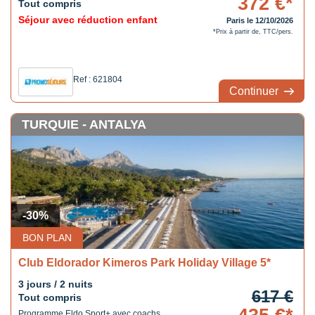
372 €*
Tout compris
Séjour avec réduction enfant
Paris le 12/10/2026
*Prix à partir de, TTC/pers.
Ref : 621804
Continuer
TURQUIE - ANTALYA
-30%
BON PLAN
Club Eldorador Kimeros Park Holiday Village 5*
3 jours / 2 nuits
617 €
Tout compris
Programme Eldo Sport+ avec coachs