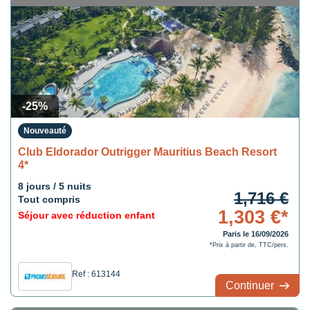
-25%
Nouveauté
Club Eldorador Outrigger Mauritius Beach Resort
4*
8 jours / 5 nuits
1,716 €
Tout compris
1,303 €*
Séjour avec réduction enfant
Paris le 16/09/2026
*Prix à partir de, TTC/pers.
Ref : 613144
Continuer