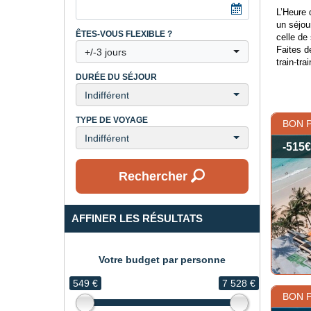
L’Heure 
un séjou
ÊTES-VOUS FLEXIBLE ?
celle de
Faites d
+/-3 jours
train-tr
DURÉE DU SÉJOUR
Quel
Indifférent
TYPE DE VOYAGE
BON 
Quand on
saisons 
Indifférent
-515€
Pour des
entre 24
Rechercher
l'héberg
La haute
AFFINER LES RÉSULTATS
égalemen
Votre budget par personne
Où a
549 €
7 528 €
BON 