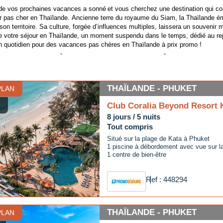
de vos prochaines vacances a sonné et vous cherchez une destination qui com
r pas cher en Thaïlande. Ancienne terre du royaume du Siam, la Thaïlande émer
 son territoire. Sa culture, forgée d’influences multiples, laissera un souven
e votre séjour en Thaïlande, un moment suspendu dans le temps, dédié au repo
ain quotidien pour des vacances pas chères en Thaïlande à prix promo !
le est la période la moins chère pour p
THAÏLANDE - PHUKET
PLAN
 organise un voyage pas cher en Thaïlande, il faut connaître les spécificit
principales : la saison sèche et la saison des pluies.
Club Coralia Beyond Resort 
 vacances abordables en Thaïlande, la période adéquate est pendant la saiso
8 jours / 5 nuits
°C et 32°C, mais ne vous inquiétez pas, les averses sont de courte durée ! Co
Tout compris
ement et des activités sont réduits.
Situé sur la plage de Kata à Phuket
1 piscine à débordement avec vue sur l
 saison, de novembre à février, offre des températures agréables, entre 20°C 
1 centre de bien-être
t la période où les prix explosent en raison de l'afflux massif de touristes.
Ref : 448294
ller en Thaïlande avec un petit budget 
THAÏLANDE - PHUKET
PLAN