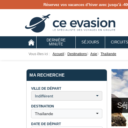
Réservez vos vacances d’hiver avec jusqu’à
-40
DERNIÈRE
SÉJOURS
CIRCUIT
MINUTE
Vous êtes ici :
Accueil
〉
destinations
〉
Asie
〉
Thaïlande
MA RECHERCHE
VILLE DE DÉPART
Indifférent
Séj
DESTINATION
Thaïlande
DATE DE DÉPART