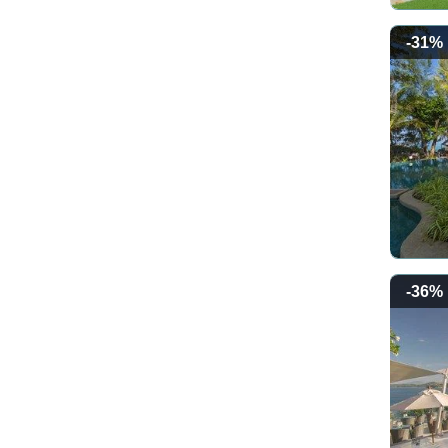
-31%
-36%