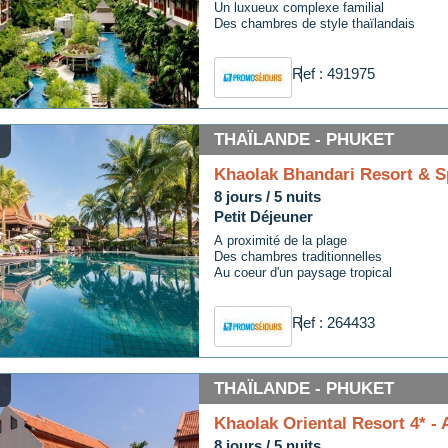
Un luxueux complexe familial
tre leur histoire au fil des siècles. Pensez à observer attentivement les relie
Des chambres de style thaïlandais
de cette ancienne capitale.
 temple commencer ? Par le temple Wat Mahathat, où vous retrouverez la célèb
z le Wohan Phra Mongkhon Bophit qui abrite une statue de Buddha de 17 mètre
Ref : 491975
des temples et des ruines, vous trouverez des musées et des parcs à visiter.
es ! La région a également ses propres spécialités culinaires, un véritable rég
 typiques servies dans un petit bol.
THAÏLANDE - PHUKET
Khaolak Bhandari Resort & S
8 jours / 5 nuits
Petit Déjeuner
A proximité de la plage
Des chambres traditionnelles
Au coeur d'un paysage tropical
Ref : 264433
THAÏLANDE - PHUKET
Khaolak Oriental Resort 4* - 
8 jours / 5 nuits