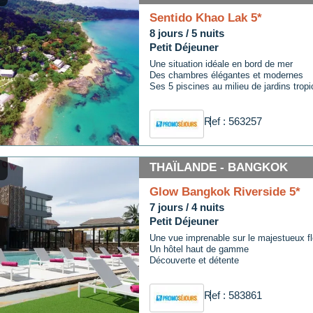
Sentido Khao Lak 5*
8 jours / 5 nuits
Petit Déjeuner
Une situation idéale en bord de mer
Des chambres élégantes et modernes
Ses 5 piscines au milieu de jardins trop
Ref : 563257
THAÏLANDE - BANGKOK
Glow Bangkok Riverside 5*
7 jours / 4 nuits
Petit Déjeuner
Une vue imprenable sur le majestueux 
Un hôtel haut de gamme
Découverte et détente
Ref : 583861