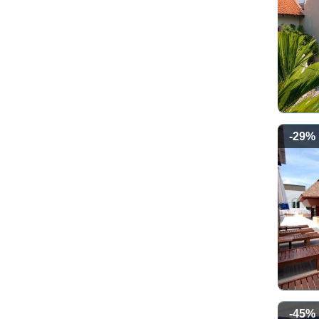
-29%
-45%