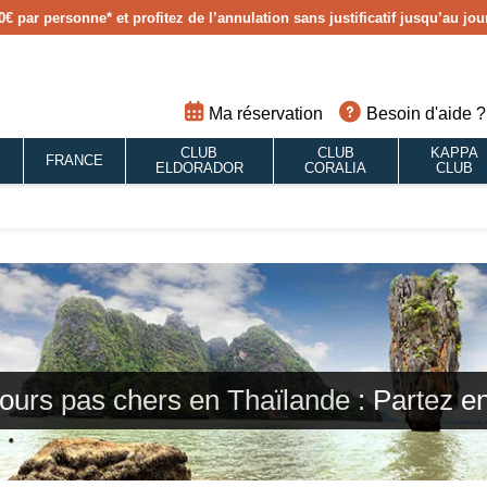
0€ par personne
* et profitez de l’annulation sans justificatif jusqu’au j
Ma réservation
Besoin d'aide ?
CLUB
CLUB
KAPPA
S
FRANCE
ELDORADOR
CORALIA
CLUB
ours pas chers en Thaïlande : Partez e