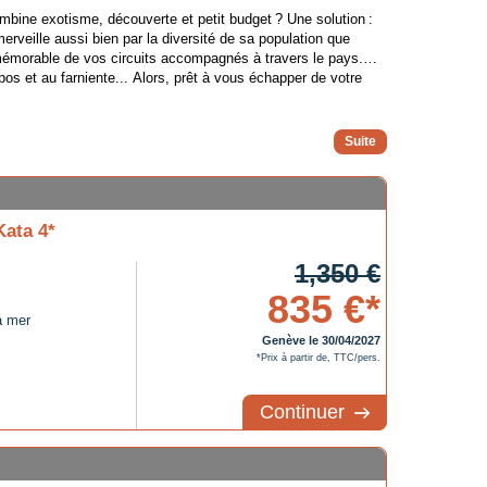
bine exotisme, découverte et petit budget ? Une solution :
veille aussi bien par la diversité de sa population que
ir mémorable de vos circuits accompagnés à travers le pays.
s et au farniente... Alors, prêt à vous échapper de votre
artir en Thaïlande ?
és de chaque saison. Premièrement, le pays connaît deux
Kata 4*
n des pluies, de mai à octobre. Les températures varient
1,350 €
mme c'est la basse saison touristique, les prix de
835 €*
a mer
et 30°C, avec un temps sec et ensoleillé. Cependant, c'est
Genève le 30/04/2027
*Prix à partir de, TTC/pers.
Continuer
?