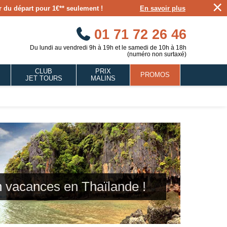
×
our du départ pour 1€** seulement !
En savoir plus
01 71 72 26 46
Du lundi au vendredi 9h à 19h et le samedi de 10h à 18h
(numéro non surtaxé)
CLUB
PRIX
PROMOS
JET TOURS
MALINS
n vacances en Thaïlande !